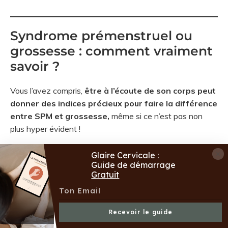
Syndrome prémenstruel ou
grossesse : comment vraiment
savoir ?
Vous l’avez compris,
être à l’écoute de son corps peut
donner des indices précieux pour faire la différence
entre SPM et grossesse,
même si ce n’est pas non
plus hyper évident !
Ce qui peut vous aider, ce sont les
symptômes
Glaire Cervicale :
différenciants
comme les tubercules de Montgomery,
Guide de démarrage
Gratuit
les nausées, la température et bien sûr, l’absence de
règles. Le
timing et la durée des symptômes
peuvent
aussi vous aiguiller, car les symptômes du début de
Recevoir le guide
grossesse peuvent survenir dès 6-7 jours après