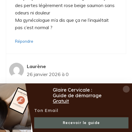
des pertes légèrement rose beige saumon sans
odeurs ni douleur
Ma gynécologue m’a dis que ça ne l’inquiétait
pas c’est normal ?
Répondre
Laurène
26 janvier 2026 à 0
Glaire Cervicale :
Guide de démarrage
Coucou Amélie ! Oui, on peut avoir des petits
Gratuit
saignements pendant la grossesse qui se
mélangent à la glaire, car le col est plus
sensible
Voici notre article à ce sujet :
Recevoir le guide
https://www.emancipees.com/saignements-