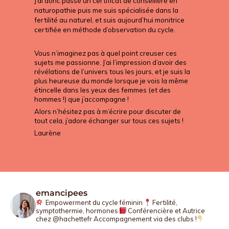
J’ai donc passé un certificat de conseillère en
naturopathie puis me suis spécialisée dans la
fertilité au naturel, et suis aujourd’hui monitrice
certifiée en méthode d’observation du cycle.
Vous n’imaginez pas à quel point creuser ces 
sujets me passionne. J’ai l’impression d’avoir des 
révélations de l’univers tous les jours, et je suis la 
plus heureuse du monde lorsque je vois la même 
étincelle dans les yeux des femmes (et des 
hommes !) que j’accompagne !
Alors n’hésitez pas à m’écrire pour discuter de 
tout cela, j’adore échanger sur tous ces sujets !
Laurène
emancipees
Empowerment du cycle féminin
Fertilité,
symptothermie, hormones
Conférencière et Autrice
chez @hachettefr
Accompagnement via des clubs !