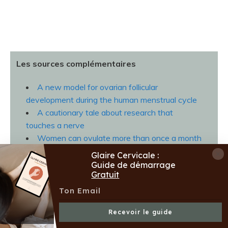
Les sources complémentaires
A new model for ovarian follicular
development during the human menstrual cycle
A cautionary tale about research that
touches a nerve
Women can ovulate more than once a month
Unpredicted ovulations and conceptions
Glaire Cervicale :
during early pregnancy: an explanatory
Guide de démarrage
Gratuit
mechanism of human superfetation
Recevoir le guide
Cet article est informatif et ne remplace pas une