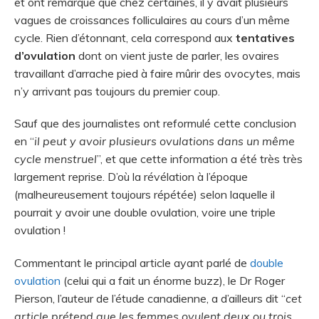
et ont remarqué que chez certaines, il y avait plusieurs
vagues de croissances folliculaires au cours d’un même
cycle. Rien d’étonnant, cela correspond aux
tentatives
d’ovulation
dont on vient juste de parler, les ovaires
travaillant d’arrache pied à faire mûrir des ovocytes, mais
n’y arrivant pas toujours du premier coup.
Sauf que des journalistes ont reformulé cette conclusion
en “
il peut y avoir plusieurs ovulations dans un même
cycle menstruel
”, et que cette information a été très très
largement reprise. D’où la révélation à l’époque
(malheureusement toujours répétée) selon laquelle il
pourrait y avoir une double ovulation, voire une triple
ovulation !
Commentant le principal article ayant parlé de
double
ovulation
(celui qui a fait un énorme buzz), le Dr Roger
Pierson, l’auteur de l’étude canadienne, a d’ailleurs dit “
cet
article prétend que les femmes ovulent deux ou trois