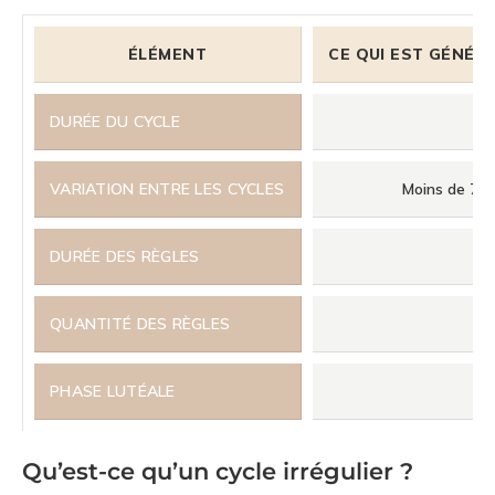
ÉLÉMENT
CE QUI EST GÉNÉ
DURÉE DU CYCLE
VARIATION ENTRE LES CYCLES
Moins de 7 à
DURÉE DES RÈGLES
QUANTITÉ DES RÈGLES
PHASE LUTÉALE
Qu’est-ce qu’un cycle irrégulier ?