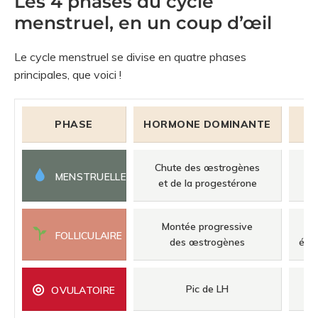
Les 4 phases du cycle
menstruel, en un coup d’œil
Le cycle menstruel se divise en quatre phases
principales, que voici !
PHASE
HORMONE DOMINANTE
Chute des œstrogènes
É
MENSTRUELLE
et de la progestérone
Montée progressive
FOLLICULAIRE
des œstrogènes
épa
◎
Pic de LH
OVULATOIRE