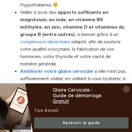
l’hypothalamus
Veiller à avoir des
apports suffisants en
magnésium, en iode, en vitamine B9
méthylée, en zinc, vitamine D et vitamines du
groupe B (entre autres)
, si besoin grâce à un
complément alimentaire
adapté, afin de soutenir
votre qualité ovocytaire, la fabrication de vos
hormones, votre thyroïde et votre santé de
manière générale
Améliorer votre glaire cervicale
si elle n’est pas
suffisamment visible, en veillant à vous hydrater, à
bouger et éventuellement en vous aidant de
Glaire Cervicale :
compléments à base d’huile d’onagre. Cela vous
Guide de démarrage
permettra de voir quand votre corps prépare une
Gratuit
ovulation !
Quid des
plantes
pour soutenir les oestrogènes ?
Recevoir le guide
Elles peuvent être précieuses si les oestrogènes sont