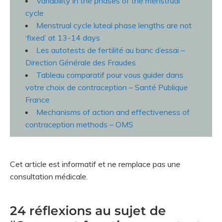
Variability in the phases of the menstrual
cycle
Menstrual cycle luteal phase lengths are not
‘fixed’ at 13-14 days
Les autotests de fertilité au banc d’essai –
Direction Générale des Fraudes
Tableau comparatif pour vous guider dans
votre choix de contraception – Santé Publique
France
Mechanisms of action and effectiveness of
contraception methods – OMS
Cet article est informatif et ne remplace pas une
consultation médicale.
24 réflexions au sujet de