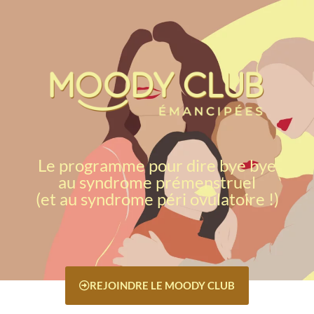
Le programme pour dire bye bye
au syndrome prémenstruel
(et au syndrome péri ovulatoire !)
REJOINDRE LE MOODY CLUB