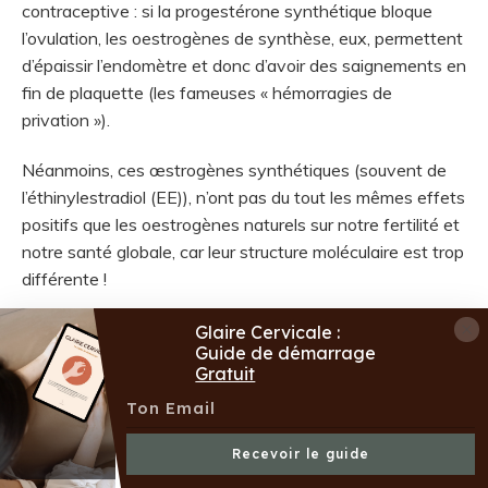
contraceptive : si la progestérone synthétique bloque
l’ovulation, les oestrogènes de synthèse, eux, permettent
d’épaissir l’endomètre et donc d’avoir des saignements en
fin de plaquette (les fameuses « hémorragies de
privation »).
Néanmoins, ces œstrogènes synthétiques (souvent de
l’éthinylestradiol (EE)), n’ont pas du tout les mêmes effets
positifs que les oestrogènes naturels sur notre fertilité et
notre santé globale, car leur structure moléculaire est trop
différente !
Ils ne sont également pas dénués d’effets
Glaire Cervicale :
Guide de démarrage
secondaires :
Gratuit
Risques cardiovasculaires majorés (alors que les
« vrais » œstrogènes sont protecteurs !), ce qui
Recevoir le guide
explique qu’ils soient contre-indiqués aux femmes
ayant des problématiques cardiaques et/ou