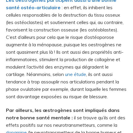
Les oestrogènes participent aussi à une bonne
santé ostéo-articulaire
: en effet, ils inhibent les
cellules responsables de la destruction du tissu osseux
(les ostéoclastes) et soutiennent celles qui, au contraire,
favorisent la construction osseuse (les ostéoblastes).
C’est d’ailleurs pour cela que le risque d’ostéoporose
augmente à la ménopause, puisque les oestrogènes ne
sont quasiment plus là ! Ils ont aussi des propriétés anti-
inflammatoires, stimulent la production de collagène et
modulent l’activité des enzymes qui dégradent le
cartilage. Néanmoins, selon
une étude
, ils ont aussi
tendance à trop assouplir nos articulations pendant la
phase ovulatoire par exemple, durant laquelle les femmes
sont davantage exposées au risque de blessure.
Par ailleurs, les œstrogènes
sont impliqués dans
notre bonne santé mentale :
il se trouve qu’ils ont des
effets positifs sur nos neurotransmetteurs, comme la
dopamine
(le neurotransmetteur de la bonne humeur et