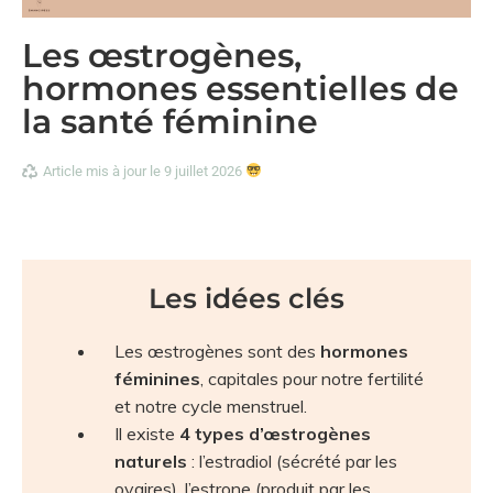
Les œstrogènes,
hormones essentielles de
la santé féminine
Article mis à jour le 9 juillet 2026
Les idées clés
Les œstrogènes sont des
hormones
féminines
, capitales pour notre fertilité
et notre cycle menstruel.
Il existe
4 types d’œstrogènes
naturels
: l’estradiol (sécrété par les
ovaires), l’estrone (produit par les