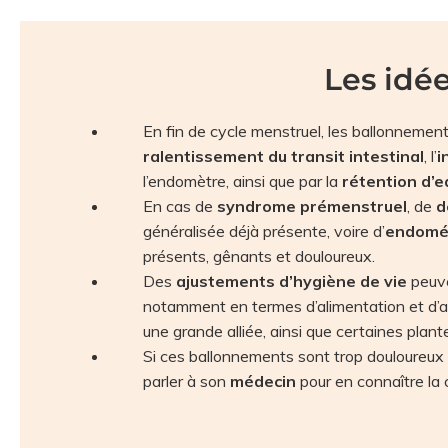
Les idée
En fin de cycle menstruel, les ballonnement
ralentissement du transit intestinal
, l’
i
l’endomètre, ainsi que par la
rétention d’e
En cas de
syndrome prémenstruel
, de
d
généralisée déjà présente, voire d’
endomé
présents, gênants et douloureux.
Des
ajustements d’hygiène de vie
peuve
notamment en termes d’alimentation et d’act
une grande alliée, ainsi que certaines plan
Si ces ballonnements sont trop douloureux
parler à son
médecin
pour en connaître la