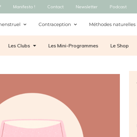
?
Manifesto !
Contact
Newsletter
Podcast
menstruel
Contraception
Méthodes naturelles
Les Clubs
Les Mini-Programmes
Le Shop