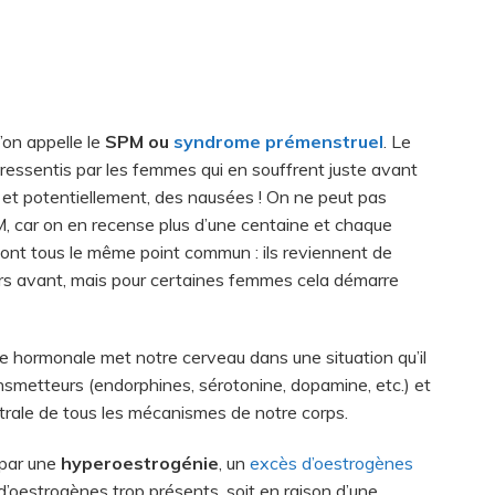
’on appelle le
SPM ou
syndrome prémenstruel
. Le
ssentis par les femmes qui en souffrent juste avant
meur et potentiellement, des nausées ! On ne peut pas
M, car on en recense plus d’une centaine et chaque
nt tous le même point commun : ils reviennent de
rs avant, mais pour certaines femmes cela démarre
te hormonale met notre cerveau dans une situation qu’il
ansmetteurs (endorphines, sérotonine, dopamine, etc.) et
trale de tous les mécanismes de notre corps.
 par une
hyperoestrogénie
, un
excès d’oestrogènes
 d’oestrogènes trop présents, soit en raison d’une