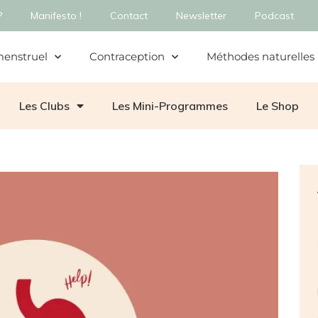
?
Manifesto !
Contact
Newsletter
Podcast
menstruel
Contraception
Méthodes naturelles
Les Clubs
Les Mini-Programmes
Le Shop