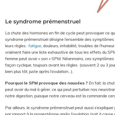
Le syndrome prémenstruel
La chute des hormones en fin de cycle peut provoquer ce qu
syndrome prémenstruel désigne l’ensemble des symptômes re
leurs règles :
fatigue
, douleurs, irritabilité, troubles de l’hu
vraiment faire une liste exhaustive de tous les effets du SP
femme peut avoir « son » SPM. Néanmoins, ces symptômes o
façon cyclique, toujours avant les règles
(souvent 2 ou 3 jou
bien plus tôt, juste après l’ovulation…).
Pourquoi le SPM provoque des nausées ?
En fait, la chu
peut avoir du mal à gérer, ce qui peut perturber nos neurotr
notre digestion, puisque notre cerveau est la commande cen
Par ailleurs, le syndrome prémenstruel peut aussi s’expliquer
par rapport à la progestérone après l’ovulation (soit à cause