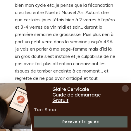
bien mon cycle etc. je pense que la fécondation
a eu lieu entre Noël et Nouvel An. Autant dire
que certains jours j’étais bien à 2 verres à l’apéro
et 3-4 verres de vin midi et soir… durant la
première semaine de grossesse. Puis plus rien à
part un petit verre dans la semaine jusqu’à 4SA.
Je vais en parler à ma sage-femme mais d’ici là,
un gros doute s’est installé et je culpabilise de ne
pas avoir fait plus attention connaissant les
risques de tomber enceinte à ce moment… et
regrette de ne pas avoir anticipé et tout
optimisé pour bébé (il est une surprise pour nous,
Glaire Cervicale :
mais quand même !
).
Guide de démarrage
Gratuit
Je pensais prendre un petit verre lors d’un proche
événement familial pour cacher la grossesse
mais hors de question à présent. Et les excuses
Recevoir le guide
listées sont bien notées !