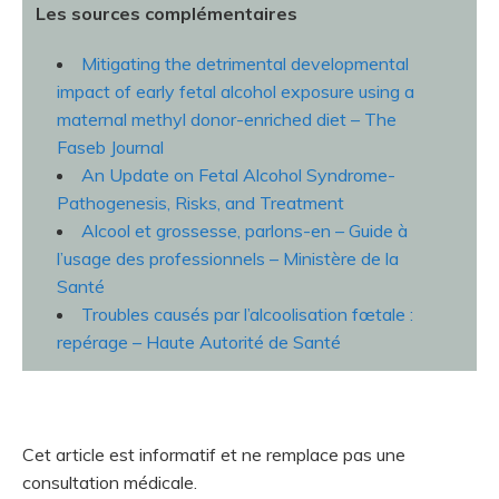
Les sources complémentaires
Mitigating the detrimental developmental
impact of early fetal alcohol exposure using a
maternal methyl donor-enriched diet – The
Faseb Journal
An Update on Fetal Alcohol Syndrome-
Pathogenesis, Risks, and Treatment
Alcool et grossesse, parlons-en – Guide à
l’usage des professionnels – Ministère de la
Santé
Troubles causés par l’alcoolisation fœtale :
repérage – Haute Autorité de Santé
Cet article est informatif et ne remplace pas une
consultation médicale.