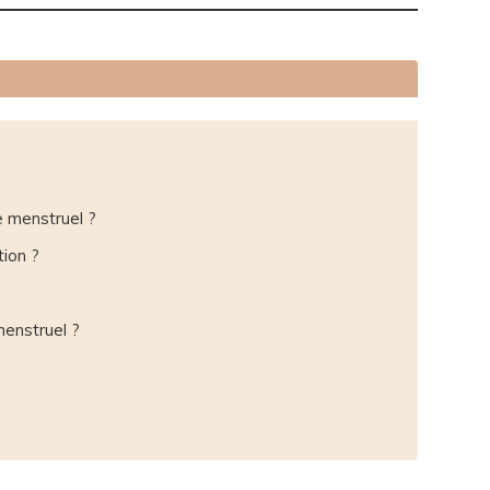
e menstruel ?
tion ?
menstruel ?