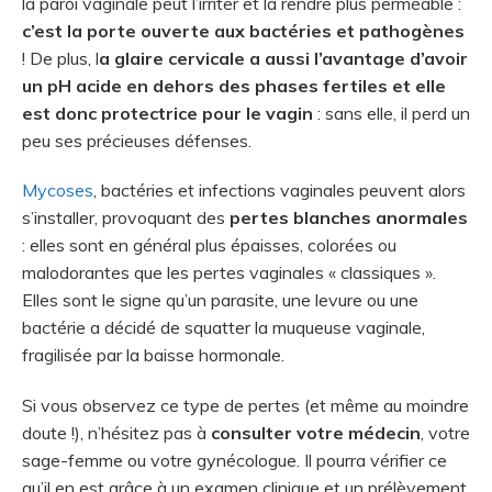
la paroi vaginale peut l’irriter et la rendre plus perméable :
c’est la porte ouverte aux bactéries et pathogènes
! De plus, l
a glaire cervicale a aussi l’avantage d’avoir
un pH acide en dehors des phases fertiles et elle
est donc protectrice pour le vagin
: sans elle, il perd un
peu ses précieuses défenses.
Mycoses
, bactéries et infections vaginales peuvent alors
s’installer, provoquant des
pertes blanches anormales
: elles sont en général plus épaisses, colorées ou
malodorantes que les pertes vaginales « classiques ».
Elles sont le signe qu’un parasite, une levure ou une
bactérie a décidé de squatter la muqueuse vaginale,
fragilisée par la baisse hormonale.
Si vous observez ce type de pertes (et même au moindre
doute !), n’hésitez pas à
consulter votre médecin
, votre
sage-femme ou votre gynécologue. Il pourra vérifier ce
qu’il en est grâce à un examen clinique et un prélèvement